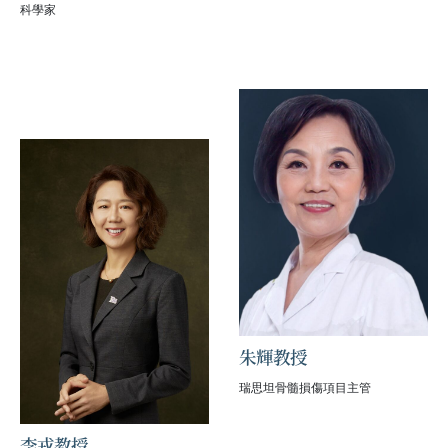
科學家
朱輝教授
瑞思坦骨髓損傷項目主管
李戎教授