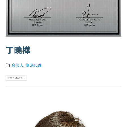
丁曉樺
合伙人
,
资深代理
READ MORE...